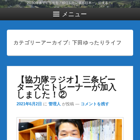
メニュー
カテゴリーアーカイブ:
下田ゆったりライフ
【協力隊ラジオ】三条ビー
ターズにトレーナーが加入
しました！②
2021年6月2日
に
管理人
が投稿
—
コメントを残す