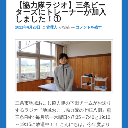
【協力隊ラジオ】三条ビー
ターズにトレーナーが加入
しました！①
2021年4月28日
に
管理人
が投稿
—
コメントを残す
三条市地域おこし協力隊の下田チームがお送り
するラジオ『地域おこし協力隊の七転八倒』燕
三条FMで毎月第一木曜日の7:35～7:40と19:10
～19:15に放送中！！ こんにちは。今年度より