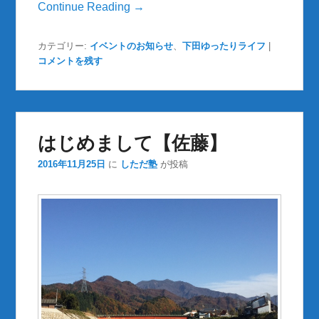
Continue Reading →
カテゴリー:
イベントのお知らせ
、
下田ゆったりライフ
|
コメントを残す
はじめまして【佐藤】
2016年11月25日
に
しただ塾
が投稿