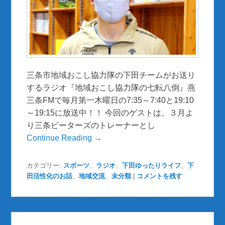
三条市地域おこし協力隊の下田チームがお送り
するラジオ『地域おこし協力隊の七転八倒』燕
三条FMで毎月第一木曜日の7:35～7:40と19:10
～19:15に放送中！！ 今回のゲストは、３月よ
り三条ビーターズのトレーナーとし
Continue Reading →
カテゴリー:
スポーツ
、
ラジオ
、
下田ゆったりライフ
、
下
田活性化のお話
、
地域交流
、
未分類
|
コメントを残す