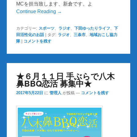
MCを担当致します、新倉です。よ
Continue Reading →
カテゴリー:
スポーツ
、
ラジオ
、
下田ゆったりライフ
、
下
田活性化のお話
|
タグ:
ラジオ
、
三条市
、
地域おこし協力
隊
|
コメントを残す
★６月１１日 手ぶらで八木
鼻BBQ恋活 募集中★
2017年5月22日
に
管理人
が投稿
—
コメントを残す