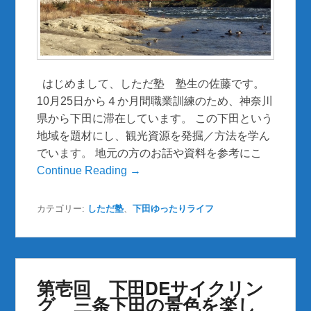
はじめまして、しただ塾 塾生の佐藤です。
10月25日から４か月間職業訓練のため、神奈川
県から下田に滞在しています。 この下田という
地域を題材にし、観光資源を発掘／方法を学ん
でいます。 地元の方のお話や資料を参考にこ
Continue Reading →
カテゴリー:
しただ塾
、
下田ゆったりライフ
第壱回 下田DEサイクリン
グ 三条下田の景色を楽し