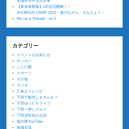
居場所を作るお仕事
【参加者募集】10/1(日)開催！！
ASOBISAI CAMP 2023～遊びながら、そなえよう～
Ma vie à Shitada no.2
カテゴリー
イベントのお知らせ
サッカー
しただ塾
スポーツ
その他
ラジオ
三条上々レシピ
下田で観光しませんか？
下田ゆったりライフ
下田一押しグルメ
下田活性化のお話
協力隊YouTube
地域交流